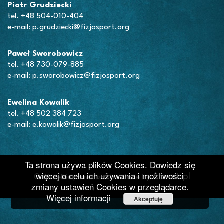
Piotr Grudziecki
tel. +48 504-010-404
e-mail:
p.grudziecki@fizjosport.org
Paweł Sworobowicz
tel. +48 730-079-885
e-mail:
p.sworobowicz@fizjosport.org
Ewelina Kowalik
tel. +48 502 384 723
e-mail:
e.kowalik@fizjosport.org
Ta strona używa plików Cookies. Dowiedz się
więcej o celu ich używania i możliwości
Arsnet.pl
© Wszelkie prawa zastrzeżone by
zmiany ustawień Cookies w przeglądarce.
Więcej informacji
Akceptuję